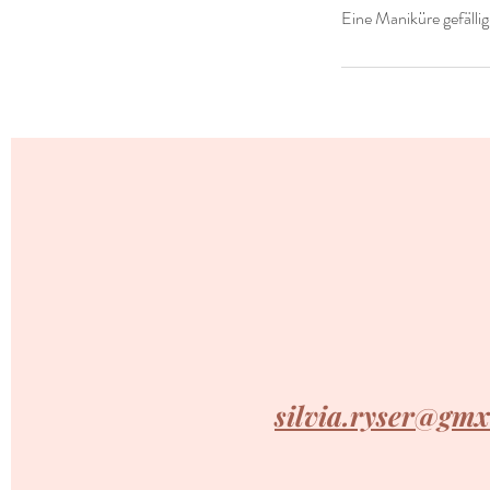
Eine Maniküre gefälli
silvia.ryser@gmx